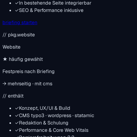
✓
In bestehende Seite integrierbar
✓
SEO & Performance inklusive
briefing starten
// pkg.website
Website
★ häufig gewählt
Festpreis nach Briefing
→ mehrseitig · mit cms
// enthält
✓
Konzept, UX/UI & Build
✓
CMS
typo3 · wordpress · statamic
✓
Redaktion & Schulung
✓
Performance & Core Web Vitals