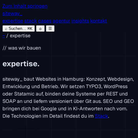
Zum Inhalt springen
siteway
_
expertise
stack
cases
agentur
insights
kontakt
⌕
Suchen…
⌘K
☼
☰
~
/
expertise
// was wir bauen
expertise.
siteway
_
baut Websites in Hamburg: Konzept, Webdesign,
Entwicklung und Betrieb. Wir setzen TYPO3, WordPress
oder Statamic auf, binden deine Systeme per REST und
SOAP an und liefern versioniert über Git aus. SEO und GEO
bringen dich bei Google und in KI-Antworten nach vorn.
Die Technologien im Detail findest du im
Stack
.