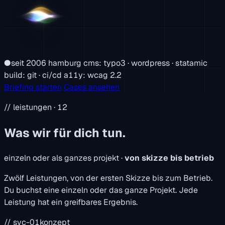
●
seit 2006
hamburg
cms:
typo3 · wordpress · statamic
build:
git · ci/cd
a11y:
wcag 2.2
Briefing starten
Cases ansehen
// leistungen · 12
Was wir für dich tun.
einzeln oder als ganzes projekt ·
von skizze bis betrieb
Zwölf Leistungen, von der ersten Skizze bis zum Betrieb.
Du buchst eine einzeln oder das ganze Projekt. Jede
Leistung hat ein greifbares Ergebnis.
// svc-01
konzept