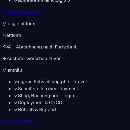
✓
Barrierefreiheit
wcag 2.2
→ briefing starten
// pkg.plattform
Plattform
KVA – Abrechnung nach Fortschritt
→ custom · workshop zuvor
// enthält
✓
eigene Entwicklung
php · laravel
✓
Schnittstellen
crm · payment
✓
Shop, Buchung oder Login
✓
Deployment & CI/CD
✓
Betrieb & Support
briefing starten