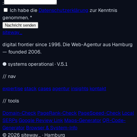
:
Ich habe die
Datenschutzerklärung
zur Kenntnis
genommen.
*
Nachricht senden
siteway
_
digital frontier since 1996. Die Web-Agentur aus Hamburg
— founded 2006.
●
systems operational · V.5.1
// nav
expertise
stack
cases
agentur
insights
kontakt
// tools
Domain-Check
PageRank-Check
PageSpeed-Check
Local
SERPs
Google Review Link
Maps-Generator
QR-Code-
Generator
Browser & System-Info
© 2026
siteway
_
· Hamburg