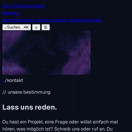
Zum Inhalt springen
siteway
_
expertise
stack
cases
agentur
insights
kontakt
⌕
Suchen…
⌘K
☼
☰
~
/
kontakt
// unsere bestimmung
Lass uns reden.
Du hast ein Projekt, eine Frage oder willst einfach mal
hören, was möglich ist? Schreib uns oder ruf an. Du