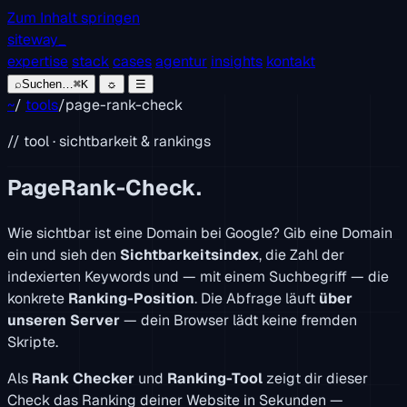
Zum Inhalt springen
siteway
_
expertise
stack
cases
agentur
insights
kontakt
⌕
Suchen…
⌘K
☼
☰
~
/
tools
/
page-rank-check
// tool · sichtbarkeit & rankings
PageRank-Check.
Wie sichtbar ist eine Domain bei Google? Gib eine Domain
ein und sieh den
Sichtbarkeitsindex
, die Zahl der
indexierten Keywords und — mit einem Suchbegriff — die
konkrete
Ranking-Position
. Die Abfrage läuft
über
unseren Server
— dein Browser lädt keine fremden
Skripte.
Als
Rank Checker
und
Ranking-Tool
zeigt dir dieser
Check das Ranking deiner Website in Sekunden —