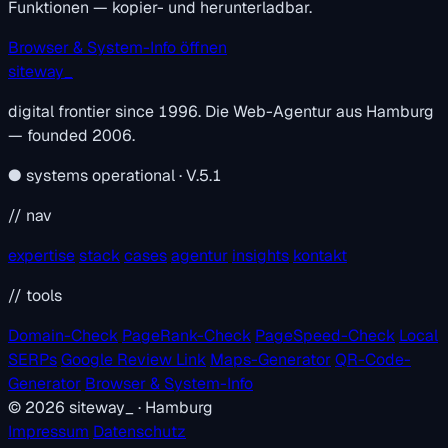
Funktionen — kopier- und herunterladbar.
Browser & System-Info öffnen
siteway
_
digital frontier since 1996. Die Web-Agentur aus Hamburg
— founded 2006.
●
systems operational · V.5.1
// nav
expertise
stack
cases
agentur
insights
kontakt
// tools
Domain-Check
PageRank-Check
PageSpeed-Check
Local
SERPs
Google Review Link
Maps-Generator
QR-Code-
Generator
Browser & System-Info
© 2026
siteway
_
· Hamburg
Impressum
Datenschutz