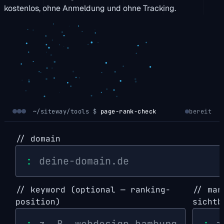
kostenlos, ohne Anmeldung und ohne Tracking.
~/siteway/tools $
page-rank-check
bereit
// domain
:
// keyword
(optional — ranking-
// ma
position)
sichtb
:
: