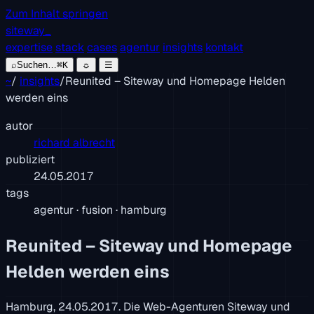
Zum Inhalt springen
siteway
_
expertise
stack
cases
agentur
insights
kontakt
⌕
Suchen…
⌘K
☼
☰
~
/
insights
/
Reunited – Siteway und Homepage Helden
werden eins
autor
richard albrecht
publiziert
24.05.2017
tags
agentur · fusion · hamburg
Reunited – Siteway und Homepage
Helden werden eins
Hamburg, 24.05.2017. Die Web-Agenturen Siteway und