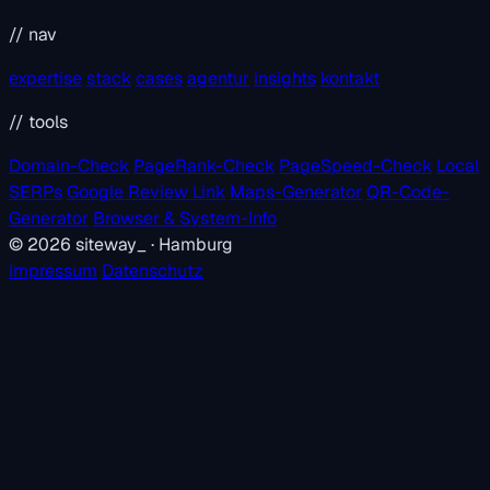
// nav
expertise
stack
cases
agentur
insights
kontakt
// tools
Domain-Check
PageRank-Check
PageSpeed-Check
Local
SERPs
Google Review Link
Maps-Generator
QR-Code-
Generator
Browser & System-Info
© 2026
siteway
_
· Hamburg
Impressum
Datenschutz