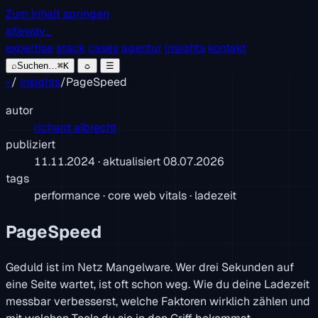
Zum Inhalt springen
siteway
_
expertise
stack
cases
agentur
insights
kontakt
⌕
Suchen…
⌘K
☼
☰
~
/
insights
/
PageSpeed
autor
richard albrecht
publiziert
11.11.2024
· aktualisiert
08.07.2026
tags
performance · core web vitals · ladezeit
PageSpeed
Geduld ist im Netz Mangelware. Wer drei Sekunden auf
eine Seite wartet, ist oft schon weg. Wie du deine Ladezeit
messbar verbesserst, welche Faktoren wirklich zählen und