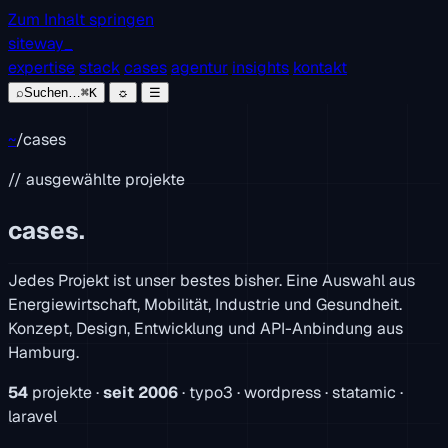
Zum Inhalt springen
siteway
_
expertise
stack
cases
agentur
insights
kontakt
⌕
Suchen…
⌘K
☼
☰
~
/
cases
// ausgewählte projekte
cases.
Jedes Projekt ist unser bestes bisher. Eine Auswahl aus
Energiewirtschaft, Mobilität, Industrie und Gesundheit.
Konzept, Design, Entwicklung und API-Anbindung aus
Hamburg.
54
projekte ·
seit 2006
· typo3 · wordpress · statamic ·
laravel