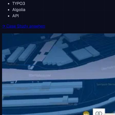
TYPO3
Algolia
API
→
Case Study ansehen