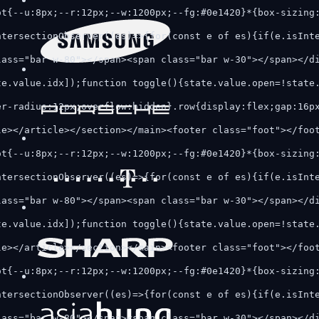
ot{--u:8px;--r:12px;--w:1200px;--fg:#0e1420}*{box-sizing
ntersectionObserver((es)=>{for(const e of es){if(e.isInt
lass="bar w-80"></span><span class="bar w-30"></span></d
te.value.idx]);function toggle(){state.value.open=!state
er-radius:12px;overflow:hidden}.row{display:flex;gap:16p
le></article></section></main><footer class="foot"></foo
ot{--u:8px;--r:12px;--w:1200px;--fg:#0e1420}*{box-sizing
ntersectionObserver((es)=>{for(const e of es){if(e.isInt
lass="bar w-80"></span><span class="bar w-30"></span></d
te.value.idx]);function toggle(){state.value.open=!state
le></article></section></main><footer class="foot"></foo
ot{--u:8px;--r:12px;--w:1200px;--fg:#0e1420}*{box-sizing
ntersectionObserver((es)=>{for(const e of es){if(e.isInt
lass="bar w-80"></span><span class="bar w-30"></span></d