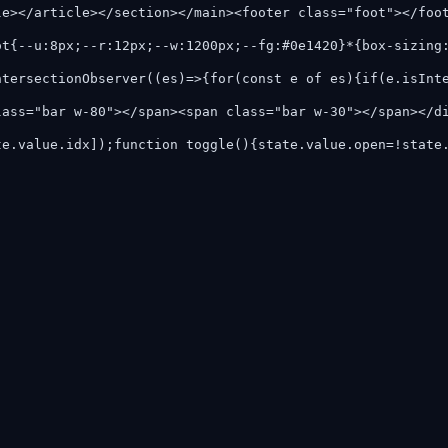
le></article></section></main><footer class="foot"></foo
ot{--u:8px;--r:12px;--w:1200px;--fg:#0e1420}*{box-sizing
ntersectionObserver((es)=>{for(const e of es){if(e.isInt
lass="bar w-80"></span><span class="bar w-30"></span></d
te.value.idx]);function toggle(){state.value.open=!state