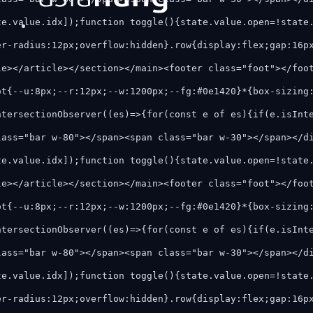
te.value.idx]);function toggle(){state.value.open=!state
er-radius:12px;overflow:hidden}.row{display:flex;gap:16p
le></article></section></main><footer class="foot"></foo
ot{--u:8px;--r:12px;--w:1200px;--fg:#0e1420}*{box-sizing
ntersectionObserver((es)=>{for(const e of es){if(e.isInt
lass="bar w-80"></span><span class="bar w-30"></span></d
te.value.idx]);function toggle(){state.value.open=!state
le></article></section></main><footer class="foot"></foo
ot{--u:8px;--r:12px;--w:1200px;--fg:#0e1420}*{box-sizing
ntersectionObserver((es)=>{for(const e of es){if(e.isInt
lass="bar w-80"></span><span class="bar w-30"></span></d
te.value.idx]);function toggle(){state.value.open=!state
er-radius:12px;overflow:hidden}.row{display:flex;gap:16p