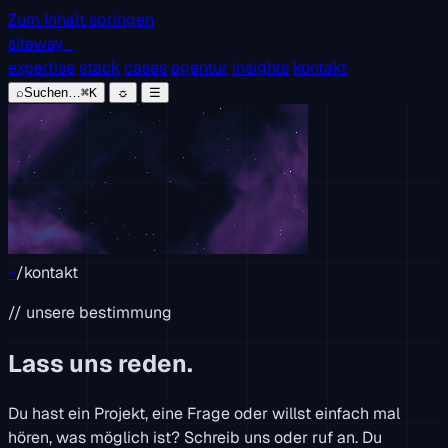
Zum Inhalt springen
siteway
_
expertise
stack
cases
agentur
insights
kontakt
⌕
Suchen…
⌘K
☼
☰
~
/
kontakt
// unsere bestimmung
Lass uns reden.
Du hast ein Projekt, eine Frage oder willst einfach mal
hören, was möglich ist? Schreib uns oder ruf an. Du