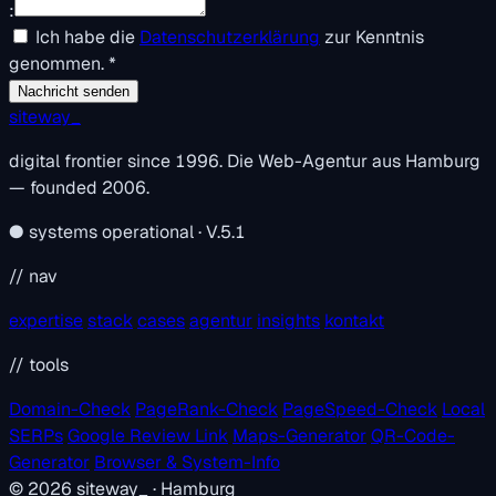
:
Ich habe die
Datenschutzerklärung
zur Kenntnis
genommen.
*
Nachricht senden
siteway
_
digital frontier since 1996. Die Web-Agentur aus Hamburg
— founded 2006.
●
systems operational · V.5.1
// nav
expertise
stack
cases
agentur
insights
kontakt
// tools
Domain-Check
PageRank-Check
PageSpeed-Check
Local
SERPs
Google Review Link
Maps-Generator
QR-Code-
Generator
Browser & System-Info
© 2026
siteway
_
· Hamburg