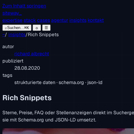
Zum Inhalt springen
siteway
_
expertise
stack
cases
agentur
insights
kontakt
⌕
Suchen…
⌘K
☼
☰
~
/
insights
/
Rich Snippets
autor
richard albrecht
publiziert
28.08.2020
tags
strukturierte daten · schema.org · json-ld
Rich Snippets
Sterne, Preise, FAQ oder Stellenanzeigen direkt im Sucherge
sie mit Schema.org und JSON-LD umsetzt.