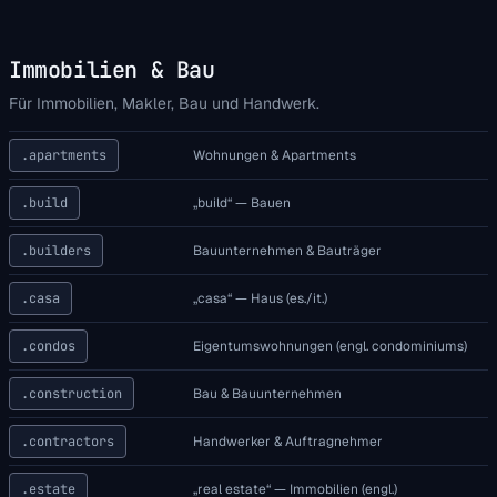
Immobilien & Bau
Für Immobilien, Makler, Bau und Handwerk.
.apartments
Wohnungen & Apartments
.build
„build“ — Bauen
.builders
Bauunternehmen & Bauträger
.casa
„casa“ — Haus (es./it.)
.condos
Eigentumswohnungen (engl. condominiums)
.construction
Bau & Bauunternehmen
.contractors
Handwerker & Auftragnehmer
.estate
„real estate“ — Immobilien (engl.)