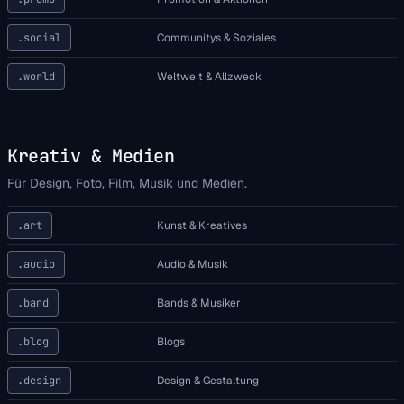
.social
Communitys & Soziales
.world
Weltweit & Allzweck
Kreativ & Medien
Für Design, Foto, Film, Musik und Medien.
.art
Kunst & Kreatives
.audio
Audio & Musik
.band
Bands & Musiker
.blog
Blogs
.design
Design & Gestaltung