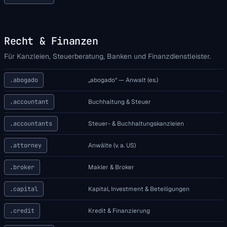
Recht & Finanzen
Für Kanzleien, Steuerberatung, Banken und Finanzdienstleister.
.abogado
„abogado“ — Anwalt (es.)
.accountant
Buchhaltung & Steuer
.accountants
Steuer- & Buchhaltungskanzleien
.attorney
Anwälte (v. a. US)
.broker
Makler & Broker
.capital
Kapital, Investment & Beteiligungen
.credit
Kredit & Finanzierung