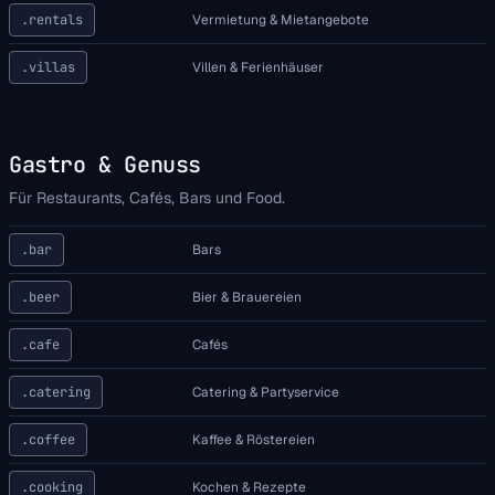
.rentals
Vermietung & Mietangebote
.villas
Villen & Ferienhäuser
Gastro & Genuss
Für Restaurants, Cafés, Bars und Food.
.bar
Bars
.beer
Bier & Brauereien
.cafe
Cafés
.catering
Catering & Partyservice
.coffee
Kaffee & Röstereien
.cooking
Kochen & Rezepte