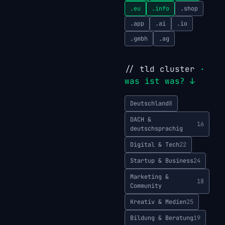
.eu
.info
.shop
.app
.ai
.io
.gmbh
.ag
// tld cluster
·
was ist was? ↓
Deutschland
8
DACH &
16
deutschsprachig
Digital & Tech
22
Startup & Business
24
Marketing &
18
Community
Kreativ & Medien
25
Bildung & Beratung
19