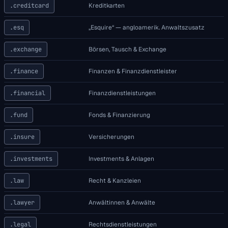
.creditcard
Kreditkarten
.esq
„Esquire“ — angloamerik. Anwaltszusatz
.exchange
Börsen, Tausch & Exchange
.finance
Finanzen & Finanzdienstleister
.financial
Finanzdienstleistungen
.fund
Fonds & Finanzierung
.insure
Versicherungen
.investments
Investments & Anlagen
.law
Recht & Kanzleien
.lawyer
Anwältinnen & Anwälte
.legal
Rechtsdienstleistungen