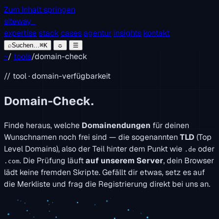
Zum Inhalt springen
siteway
_
expertise
stack
cases
agentur
insights
kontakt
⌕
Suchen…
⌘K
☼
☰
~
/
tools
/
domain-check
// tool · domain-verfügbarkeit
Domain-Check.
Finde heraus, welche
Domainendungen
für deinen
Wunschnamen noch frei sind — die sogenannten
TLD
(Top
Level Domains), also der Teil hinter dem Punkt wie
oder
.de
. Die Prüfung läuft
auf unserem Server
, dein Browser
.com
lädt keine fremden Skripte. Gefällt dir etwas, setz es auf
die Merkliste und frag die Registrierung direkt bei uns an.