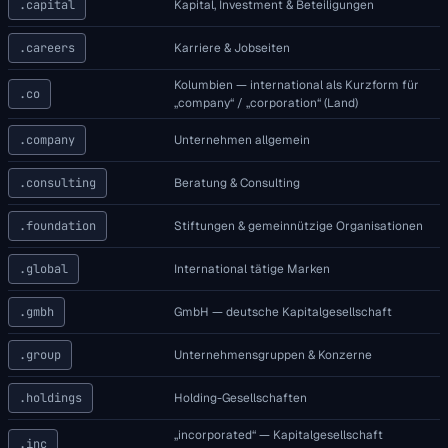
.capital
Kapital, Investment & Beteiligungen
.careers
Karriere & Jobseiten
Kolumbien — international als Kurzform für
.co
„company“ / „corporation“ (Land)
.company
Unternehmen allgemein
.consulting
Beratung & Consulting
.foundation
Stiftungen & gemeinnützige Organisationen
.global
International tätige Marken
.gmbh
GmbH — deutsche Kapitalgesellschaft
.group
Unternehmensgruppen & Konzerne
.holdings
Holding-Gesellschaften
„incorporated“ — Kapitalgesellschaft
.inc