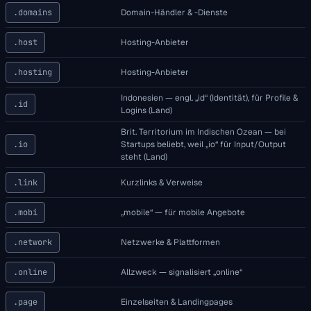
.domains
Domain-Händler & -Dienste
.host
Hosting-Anbieter
.hosting
Hosting-Anbieter
Indonesien — engl. „id“ (Identität), für Profile &
.id
Logins (Land)
Brit. Territorium im Indischen Ozean — bei
.io
Startups beliebt, weil „io“ für Input/Output
steht (Land)
.link
Kurzlinks & Verweise
.mobi
„mobile“ — für mobile Angebote
.network
Netzwerke & Plattformen
.online
Allzweck — signalisiert „online“
.page
Einzelseiten & Landingpages