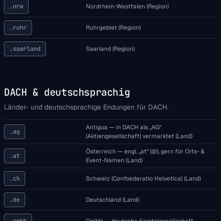
.nrw
Nordrhein-Westfalen (Region)
.ruhr
Ruhrgebiet (Region)
.saarland
Saarland (Region)
DACH & deutschsprachig
Länder- und deutschsprachige Endungen für DACH.
Antigua — in DACH als „AG“
.ag
(Aktiengesellschaft) vermarktet (Land)
Österreich — engl. „at“ (@), gern für Orts- &
.at
Event-Namen (Land)
.ch
Schweiz (Confoederatio Helvetica) (Land)
.de
Deutschland (Land)
.gmbh
GmbH — deutsche Kapitalgesellschaft