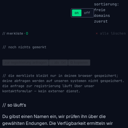
sortierung:
freie
on
off
domains
zuerst
// merkliste ·
0
✕
alle löschen
noch nichts gemerkt
⧉ kopieren
zur registrierung anfragen
↓ als .txt
die merkliste bleibt nur in deinem browser gespeichert;
deine abfragen werden auf unseren systemen nicht gespeichert.
die anfrage zur registrierung läuft über unser
kontaktformular — kein externer dienst.
// so läuft's
Du gibst einen Namen ein, wir prüfen ihn über die
gewählten Endungen. Die Verfügbarkeit ermitteln wir