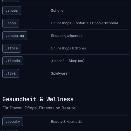
.shoes
Schuhe
.shop
Onlineshops — sofort als Shop erkennbar
.shopping
Shopping allgemein
.store
Onlineshops & Stores
.tienda
„tienda“ — Shop (es.)
.toys
Spielwaren
Gesundheit & Wellness
Für Praxen, Pflege, Fitness und Beauty.
.beauty
Beauty & Kosmetik