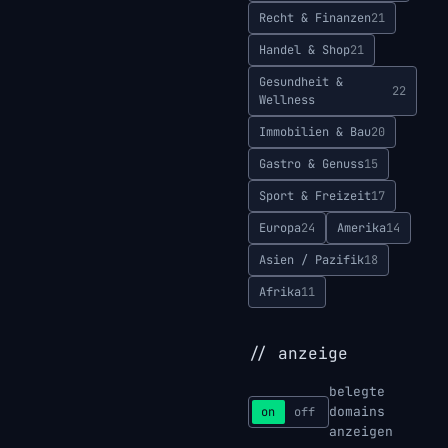
Recht & Finanzen
21
Handel & Shop
21
Gesundheit &
22
Wellness
Immobilien & Bau
20
Gastro & Genuss
15
Sport & Freizeit
17
Europa
24
Amerika
14
Asien / Pazifik
18
Afrika
11
// anzeige
belegte
domains
on
off
anzeigen