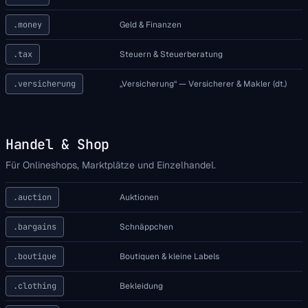
.money
Geld & Finanzen
.tax
Steuern & Steuerberatung
.versicherung
„Versicherung“ — Versicherer & Makler (dt.)
Handel & Shop
Für Onlineshops, Marktplätze und Einzelhandel.
.auction
Auktionen
.bargains
Schnäppchen
.boutique
Boutiquen & kleine Labels
.clothing
Bekleidung