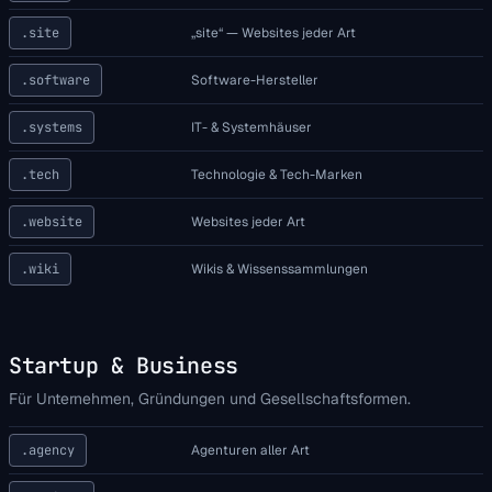
.site
„site“ — Websites jeder Art
.software
Software-Hersteller
.systems
IT- & Systemhäuser
.tech
Technologie & Tech-Marken
.website
Websites jeder Art
.wiki
Wikis & Wissenssammlungen
Startup & Business
Für Unternehmen, Gründungen und Gesellschaftsformen.
.agency
Agenturen aller Art