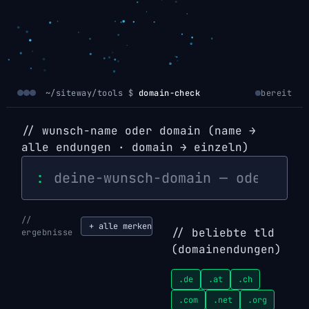
~/siteway/tools $
domain-check
bereit
// wunsch-name oder domain
(name →
alle endungen · domain → einzeln)
:
+ alle merken
// beliebte tld
ergebnisse
(domainendungen)
.de
.at
.ch
.com
.net
.org