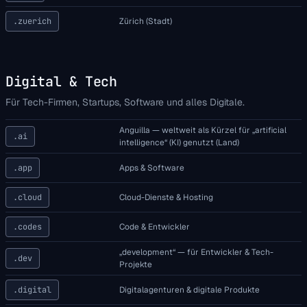
.zuerich
Zürich (Stadt)
Digital & Tech
Für Tech-Firmen, Startups, Software und alles Digitale.
Anguilla — weltweit als Kürzel für „artificial
.ai
intelligence“ (KI) genutzt (Land)
.app
Apps & Software
.cloud
Cloud-Dienste & Hosting
.codes
Code & Entwickler
„development“ — für Entwickler & Tech-
.dev
Projekte
.digital
Digitalagenturen & digitale Produkte