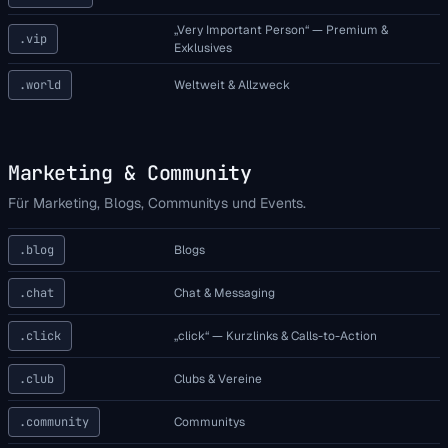
„Very Important Person“ — Premium &
.vip
Exklusives
.world
Weltweit & Allzweck
Marketing & Community
Für Marketing, Blogs, Communitys und Events.
.blog
Blogs
.chat
Chat & Messaging
.click
„click“ — Kurzlinks & Calls-to-Action
.club
Clubs & Vereine
.community
Communitys